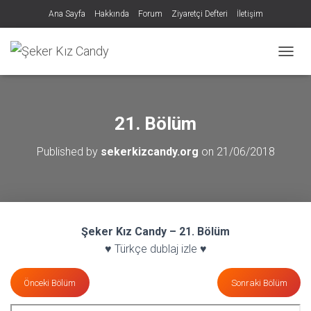
Ana Sayfa
Hakkında
Forum
Ziyaretçi Defteri
İletişim
MENÜY
21. Bölüm
Published by
sekerkizcandy.org
on
21/06/2018
Şeker Kız Candy – 21. Bölüm
♥ Türkçe dublaj izle ♥
Önceki Bölüm
Sonraki Bölüm