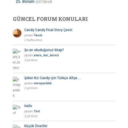
25. Bölüm
için
tavuk
GÜNCEL FORUM KONULARI
Candy Candy Final Story Çeviri
yazan
Tavuk
2 hafta önce
Şu an okuduğunuz kitap?
yazan
avare_kar_tanesi
2 yıl önce
Şeker Kız Candy için Türkçe Altya …
yazan
emreparlakk
2 yıl önce
Hello
yazan
Test
3 yıl önce
Küçük Öneriler