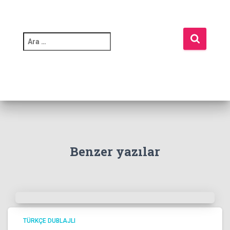
A
r
a
m
a
:
Benzer yazılar
TÜRKÇE DUBLAJLI