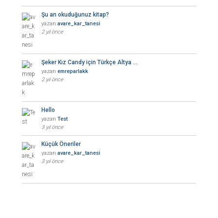
Şu an okuduğunuz kitap?
yazan
avare_kar_tanesi
2 yıl önce
Şeker Kız Candy için Türkçe Altya …
yazan
emreparlakk
2 yıl önce
Hello
yazan
Test
3 yıl önce
Küçük Öneriler
yazan
avare_kar_tanesi
3 yıl önce