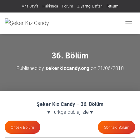
Ana Sayfa
Hakkında
Forum
Ziyaretçi Defteri
İletişim
MENÜY
36. Bölüm
Published by
sekerkizcandy.org
on
21/06/2018
Şeker Kız Candy – 36. Bölüm
♥ Türkçe dublaj izle ♥
Önceki Bölüm
Sonraki Bölüm