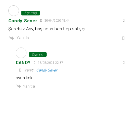
Ziyaretçi
Candy Sever
30/04/2020 18:44
Şerefsiz Any, başından beri hep satışçı
Yanıtla
Ziyaretçi
CANDY
15/05/2021 22:37
Yanıt:
Candy Sever
aynn knk
Yanıtla