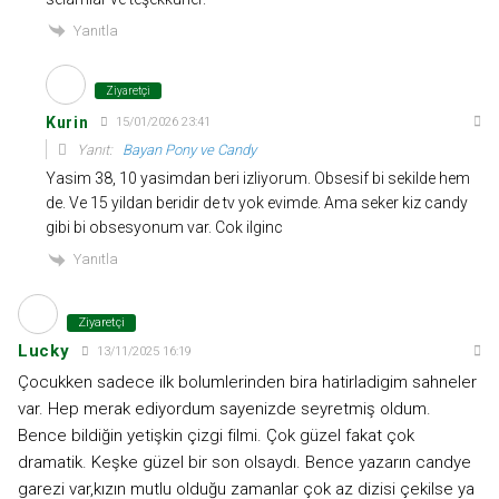
Yanıtla
Ziyaretçi
Kurin
15/01/2026 23:41
Yanıt:
Bayan Pony ve Candy
Yasim 38, 10 yasimdan beri izliyorum. Obsesif bi sekilde hem
de. Ve 15 yildan beridir de tv yok evimde. Ama seker kiz candy
gibi bi obsesyonum var. Cok ilginc
Yanıtla
Ziyaretçi
Lucky
13/11/2025 16:19
Çocukken sadece ilk bolumlerinden bira hatirladigim sahneler
var. Hep merak ediyordum sayenizde seyretmiş oldum.
Bence bildiğin yetişkin çizgi filmi. Çok güzel fakat çok
dramatik. Keşke güzel bir son olsaydı. Bence yazarın candye
garezi var,kızın mutlu olduğu zamanlar çok az dizisi çekilse ya