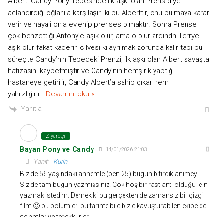
Albert. Candy Pony Tepesinde ilk aşkı olan Prens diye
adlandırdığı oğlanıla karşılaşır -ki bu Alberttir, onu bulmaya karar
verir ve hayali onla evlenip prenses olmaktır. Sonra Prense
çok benzettiği Antony’e aşık olur, ama o ölür ardındn Terrye
aşık olur fakat kaderin cilvesi ki ayrılmak zorunda kalır tabi bu
süreçte Candy’nin Tepedeki Prenzi, ilk aşkı olan Albert savaşta
hafızasını kaybetmiştir ve Candy’nin hemşirik yaptığı
hastaneye getirilir, Candy Albert’a sahip çıkar hem
yalnızlığını
…
Devamını oku »
Yanıtla
Ziyaretçi
Bayan Pony ve Candy
14/01/2026 21:03
Yanıt:
Kurin
Biz de 56 yaşındaki annemle (ben 25) bugün bitirdik animeyi.
Siz de tam bugün yazmışsınız. Çok hoş bir rastlantı olduğu için
yazmak istedim. Demek ki bu gerçekten de zamansız bir çizgi
film 🙂 bu bölümleri bu tarihte bile bizle kavuşturabilen ekibe de
selamlar ve teşekkürler.