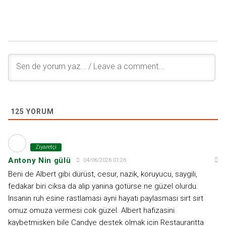
125
YORUM
Ziyaretçi
Antony Nin gülü
04/06/2026 01:26
Beni de Albert gibi dürüst, cesur, nazik, koruyucu, saygili,
fedakar biri ciksa da alip yanina gotürse ne güzel olurdu.
Insanin ruh esine rastlamasi ayni hayati paylasmasi sirt sirt
omuz omuza vermesi cok güzel. Albert hafizasini
kaybetmisken bile Candye destek olmak icin Restaurantta