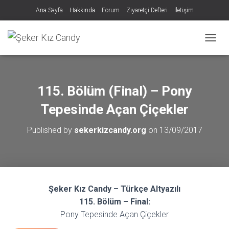
Ana Sayfa
Hakkında
Forum
Ziyaretçi Defteri
İletişim
MENÜY
115. Bölüm (Final) – Pony
Tepesinde Açan Çiçekler
Published by
sekerkizcandy.org
on
13/09/2017
Şeker Kız Candy – Türkçe Altyazılı
115. Bölüm – Final:
Pony Tepesinde Açan Çiçekler