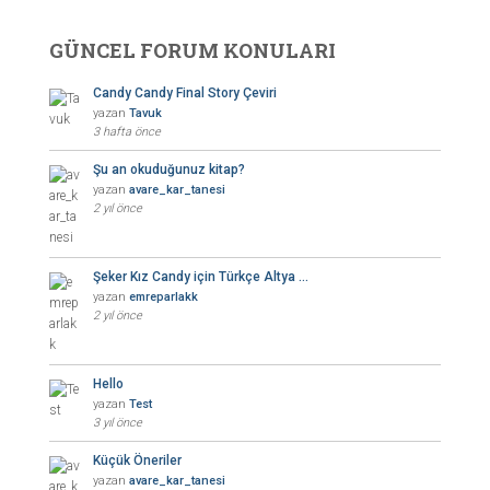
GÜNCEL FORUM KONULARI
Candy Candy Final Story Çeviri
yazan
Tavuk
3 hafta önce
Şu an okuduğunuz kitap?
yazan
avare_kar_tanesi
2 yıl önce
Şeker Kız Candy için Türkçe Altya …
yazan
emreparlakk
2 yıl önce
Hello
yazan
Test
3 yıl önce
Küçük Öneriler
yazan
avare_kar_tanesi