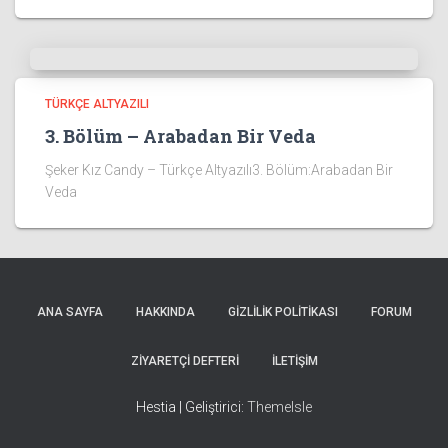
TÜRKÇE ALTYAZILI
3. Bölüm – Arabadan Bir Veda
Şeker Kız Candy – Türkçe Altyazılı3. Bölüm:Arabadan Bir
Veda
ANA SAYFA
HAKKINDA
GIZLILIK POLITIKASI
FORUM
ZIYARETÇI DEFTERI
İLETIŞIM
Hestia | Geliştirici:
ThemeIsle