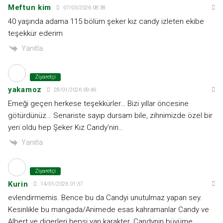
Meftun kim
07/03/2026 08:38
40 yaşında adama 115 bölüm şeker kız candy izleten ekibe
teşekkür ederim
Yanıtla
Ziyaretçi
yakamoz
28/01/2026 09:46
Emeği geçen herkese teşekkürler… Bizi yıllar öncesine
götürdünüz… Senariste sayıp dursam bile, zihnimizde özel bir
yeri oldu hep Şeker Kız Candy’nin…
Yanıtla
Ziyaretçi
Kurin
14/01/2026 01:37
evlendirmemis. Bence bu da Candyi unutulmaz yapan sey.
Kesinlikle bu mangada/Animede esas kahramanlar Candy ve
Albert ve digerleri hepsi yan karakter. Candynin büyüme,