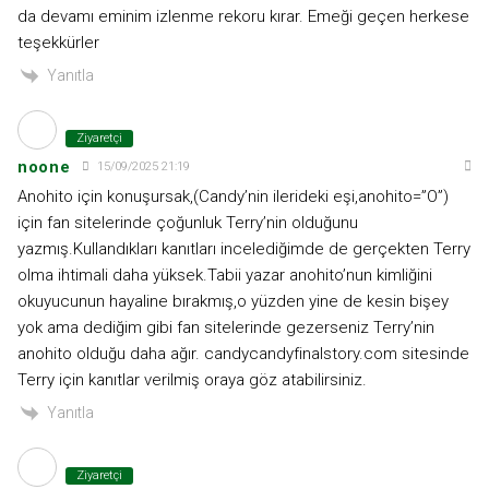
da devamı eminim izlenme rekoru kırar. Emeği geçen herkese
teşekkürler
Yanıtla
Ziyaretçi
noone
15/09/2025 21:19
Anohito için konuşursak,(Candy’nin ilerideki eşi,anohito=”O”)
için fan sitelerinde çoğunluk Terry’nin olduğunu
yazmış.Kullandıkları kanıtları incelediğimde de gerçekten Terry
olma ihtimali daha yüksek.Tabii yazar anohito’nun kimliğini
okuyucunun hayaline bırakmış,o yüzden yine de kesin bişey
yok ama dediğim gibi fan sitelerinde gezerseniz Terry’nin
anohito olduğu daha ağır. candycandyfinalstory.com sitesinde
Terry için kanıtlar verilmiş oraya göz atabilirsiniz.
Yanıtla
Ziyaretçi