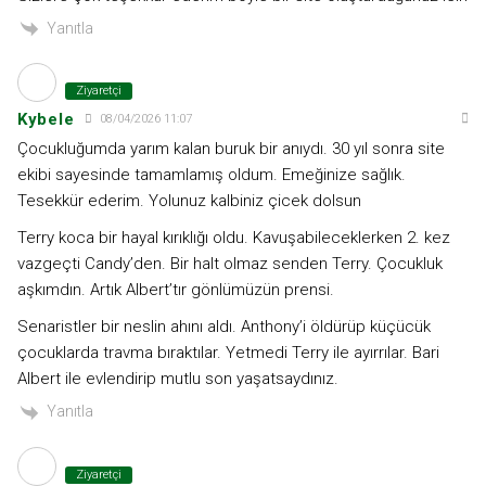
Yanıtla
Ziyaretçi
Kybele
08/04/2026 11:07
Çocukluğumda yarım kalan buruk bir anıydı. 30 yıl sonra site
ekibi sayesinde tamamlamış oldum. Emeğinize sağlık.
Tesekkür ederim. Yolunuz kalbiniz çicek dolsun
Terry koca bir hayal kırıklığı oldu. Kavuşabileceklerken 2. kez
vazgeçti Candy’den. Bir halt olmaz senden Terry. Çocukluk
aşkımdın. Artık Albert’tır gönlümüzün prensi.
Senaristler bir neslin ahını aldı. Anthony’i öldürüp küçücük
çocuklarda travma bıraktılar. Yetmedi Terry ile ayırrılar. Bari
Albert ile evlendirip mutlu son yaşatsaydınız.
Yanıtla
Ziyaretçi