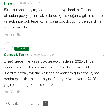
tijeen
02/05/2025 13:19
50 küsur yaşındayım, izlerken çok duygulandım. Farkında
olmadan göz yaşlarım akıp durdu. Çocukluğuma gittim.sizlere
ve ekibinize çok teşekkürler bana çocukluğumu geri verdiniz
,saolun var olun.
Yanıtla
Ziyaretçi
Candy&Terry
09/01/2025 12:59
Emeği geçen herkese çok teşekkür ederim 2025 yılında
sonuna kadar izlemek nasip oldu. Çocukken KanalDde
izlerdim hatta yayından kalkınca ağlamıştım günlerce.. Şimdi
benim çocuklarım annem yine Candy izliyor diyordu 😀 38
yaşımda beni çok mutlu ettiniz
Yanıtla
« Önceki
1
2
3
4