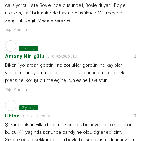
calisiyordu. Iste Boyle ince dusunceli, Boyle duyarli, Boyle
uretken, naif bi karakterle hayat bölüsûlmez Mi.. mesele
zenginlik degil. Mesele karakter.
Yanıtla
Ziyaretçi
Antony Nin gülü
04/06/2026 01:21
Dikenli yollardan gectin , ne zorluklar gördün, ne kayiplar
yasadin Candy ama finalde mutluluk seni buldu. Tepedeki
prensine, koruyucu melegine, ruh esine kavustun.
Yanıtla
Ziyaretçi
Hhtcc
20/05/2026 16:45
Şükürler olsun yıllardır içimde bitmek bilmeyen bir özlem son
buldu. 41 yaşında sonunda candy ne oldu öğrenebildim.
Sizlere çok teşekkür ederim böyle bir site oluşturduğunuz icin