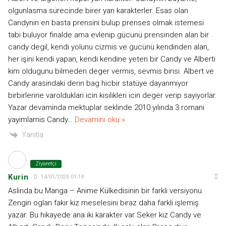
olgunlasma sürecinde birer yan karakterler. Esas olan
Candynin en basta prensini bulup prenses olmak istemesi
tabi buluyor finalde ama evlenip gücünü prensinden alan bir
candy degil, kendi yolunu cizmis ve gucünü kendinden alan,
her işini kendi yapan, kendi kendine yeten bir Candy ve Alberti
kim oldugunu bilmeden deger vermis, sevmis birisi. Albert ve
Candy arasindaki derin bag hicbir statüye dayanmiyor
birbirlerine varolduklari icin kisilikleri icin deger verip sayiyorlar.
Yazar devaminda mektuplar seklinde 2010 yılında 3.romani
yayimlamis Candy
…
Devamını oku »
Yanıtla
Ziyaretçi
Kurin
14/01/2026 01:14
Aslinda bu Manga – Anime Külkedisinin bir farkli versiyonu.
Zengin oglan fakir kiz meselesini biraz daha farkli işlemiş
yazar. Bu hikayede ana iki karakter var Seker kiz Candy ve