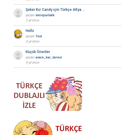
Şeker Kız Candy için Türkçe Altya …
yazan
emreparlakk
2 yıl önce
Hello
yazan
Test
3 yıl önce
Küçük Öneriler
yazan
avare_kar_tanesi
3 yıl önce