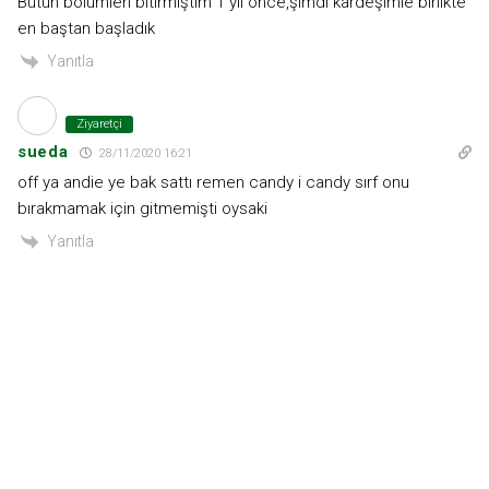
Bütün bölümleri bitirmiştim 1 yıl önce,şimdi kardeşimle birlikte
en baştan başladık
Yanıtla
Ziyaretçi
sueda
28/11/2020 16:21
off ya andie ye bak sattı remen candy i candy sırf onu
bırakmamak için gitmemişti oysaki
Yanıtla