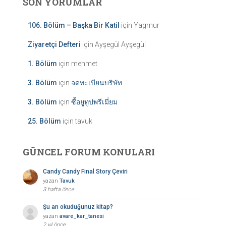
SON YORUMLAR
106. Bölüm – Başka Bir Katil
için
Yagmur
Ziyaretçi Defteri
için
Ayşegül Ayşegül
1. Bölüm
için
mehmet
3. Bölüm
için
จดทะเบียนบริษัท
3. Bölüm
için
ซื้อยูทูปพรีเมี่ยม
25. Bölüm
için
tavuk
GÜNCEL FORUM KONULARI
Candy Candy Final Story Çeviri
yazan
Tavuk
3 hafta önce
Şu an okuduğunuz kitap?
yazan
avare_kar_tanesi
2 yıl önce