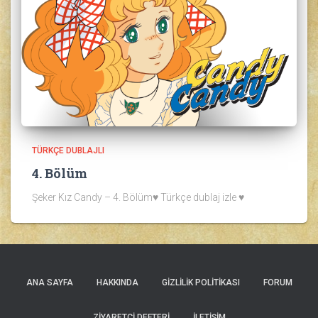
TÜRKÇE DUBLAJLI
4. Bölüm
Şeker Kız Candy – 4. Bölüm♥ Türkçe dublaj izle ♥
ANA SAYFA
HAKKINDA
GIZLILIK POLITIKASI
FORUM
ZIYARETÇI DEFTERI
İLETIŞIM