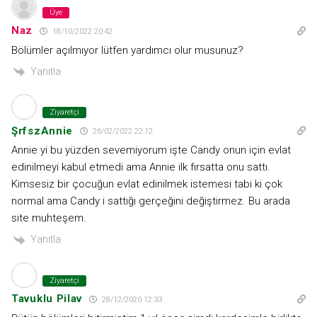
Üye
Naz
18/10/2022 20:42
Bölümler açılmıyor lütfen yardımcı olur musunuz?
Yanıtla
Ziyaretçi
ŞrfszAnnie
26/02/2022 22:12
Annie yi bu yüzden sevemiyorum işte Candy onun için evlat
edinilmeyi kabul etmedi ama Annie ilk fırsatta onu sattı.
Kimsesiz bir çocuğun evlat edinilmek istemesi tabi ki çok
normal ama Candy i sattığı gerçeğini değiştirmez. Bu arada
site muhteşem.
Yanıtla
Ziyaretçi
Tavuklu Pilav
28/12/2020 12:33