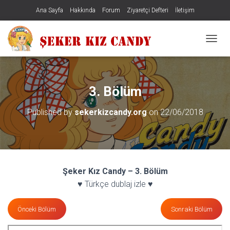
Ana Sayfa
Hakkında
Forum
Ziyaretçi Defteri
İletişim
MENÜY
3. Bölüm
Published by
sekerkizcandy.org
on
22/06/2018
Şeker Kız Candy – 3. Bölüm
♥ Türkçe dublaj izle ♥
Önceki Bölüm
Sonraki Bölüm