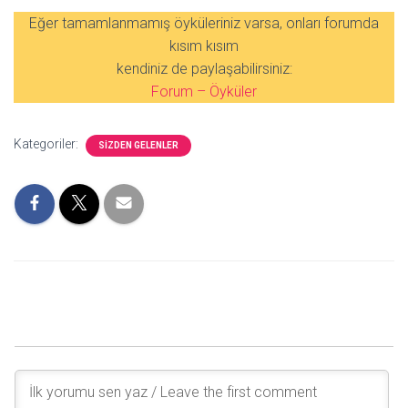
Eğer tamamlanmamış öyküleriniz varsa, onları forumda
kısım kısım
kendiniz de paylaşabilirsiniz:
Forum – Öyküler
Kategoriler:
SIZDEN GELENLER