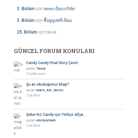
3. Bölüm
için
จดทะเบียนบริษัท
3. Bölüm
için
ซื้อยูทูปพรีเมี่ยม
25. Bölüm
için
tavuk
GÜNCEL FORUM KONULARI
Candy Candy Final Story Çeviri
yazan
Tavuk
2 hafta önce
Şu an okuduğunuz kitap?
yazan
avare_kar_tanesi
2 yıl önce
Şeker Kız Candy için Türkçe Altya …
yazan
emreparlakk
2 yıl önce