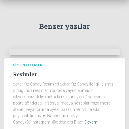
Benzer yazılar
SIZDEN GELENLER
Resimler
Şeker Kız Candy Resimleri Şeker Kız Candy ile ilgili çizmiş
olduğunuz resimlerin burada yayımlanmasını
istiyorsanız “iletisim@sekerkizcandy.org” adresine e-
posta gönderebilir, sosyal medya hesaplarımıza mesaj
atabilir veya foruma üye olup resimlerinizi orada
paylaşabilirsiniz.♥ “Narcissus (Terry-
Candy<3)”instagram: @odeta.artt Diğer
Devamı