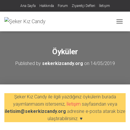
Ana Sayfa
Hakkında
Forum
Ziyaretçi Defteri
İletişim
MENÜY
Öyküler
Published by
sekerkizcandy.org
on
14/05/2019
Şeker Kız Candy ile ilgili yazdığınız öykülerin burada
yayımlanmasını isterseniz,
İletişim
sayfasından veya
iletisim@sekerkizcandy.org
adresine e-posta atarak bize
ulaştırabilirsiniz. ♥