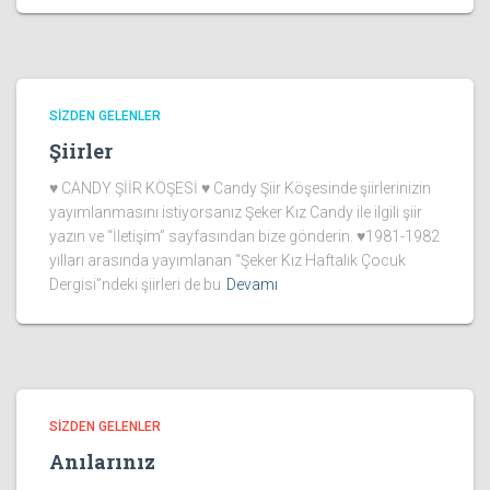
SIZDEN GELENLER
Şiirler
♥ CANDY ŞİİR KÖŞESİ ♥ Candy Şiir Köşesinde şiirlerinizin
yayımlanmasını istiyorsanız Şeker Kız Candy ile ilgili şiir
yazın ve “İletişim” sayfasından bize gönderin. ♥1981-1982
yılları arasında yayımlanan “Şeker Kız Haftalık Çocuk
Dergisi”ndeki şiirleri de bu
Devamı
SIZDEN GELENLER
Anılarınız