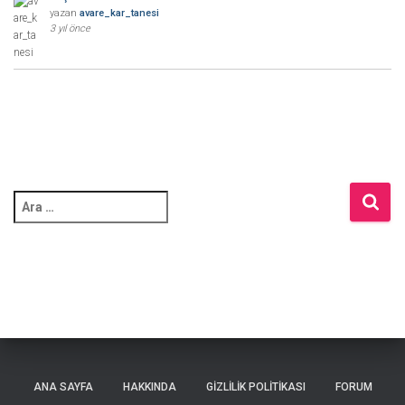
yazan
avare_kar_tanesi
3 yıl önce
A
r
a
m
a
:
ANA SAYFA
HAKKINDA
GIZLILIK POLITIKASI
FORUM