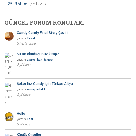
25. Bölüm
için
tavuk
GÜNCEL FORUM KONULARI
Candy Candy Final Story Çeviri
yazan
Tavuk
3 hafta önce
Şu an okuduğunuz kitap?
yazan
avare_kar_tanesi
2 yıl önce
Şeker Kız Candy için Türkçe Altya …
yazan
emreparlakk
2 yıl önce
Hello
yazan
Test
3 yıl önce
Küçük Öneriler