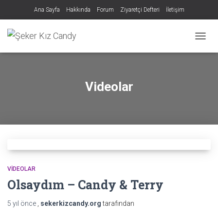
Ana Sayfa
Hakkında
Forum
Ziyaretçi Defteri
İletişim
MENÜY
Videolar
VIDEOLAR
Olsaydım – Candy & Terry
5 yıl
önce
,
sekerkizcandy.org
tarafından