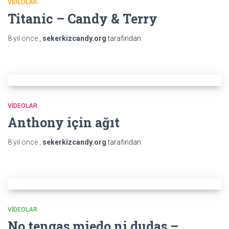
VIDEOLAR
Titanic – Candy & Terry
8 yıl
önce
,
sekerkizcandy.org
tarafından
VIDEOLAR
Anthony için ağıt
8 yıl
önce
,
sekerkizcandy.org
tarafından
VIDEOLAR
No tengas miedo ni dudas –