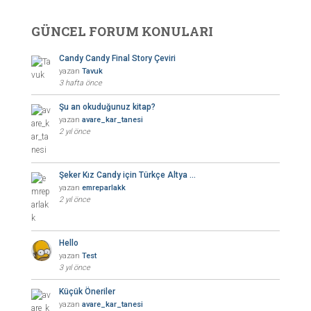
GÜNCEL FORUM KONULARI
Candy Candy Final Story Çeviri
yazan
Tavuk
3 hafta önce
Şu an okuduğunuz kitap?
yazan
avare_kar_tanesi
2 yıl önce
Şeker Kız Candy için Türkçe Altya …
yazan
emreparlakk
2 yıl önce
Hello
yazan
Test
3 yıl önce
Küçük Öneriler
yazan
avare_kar_tanesi