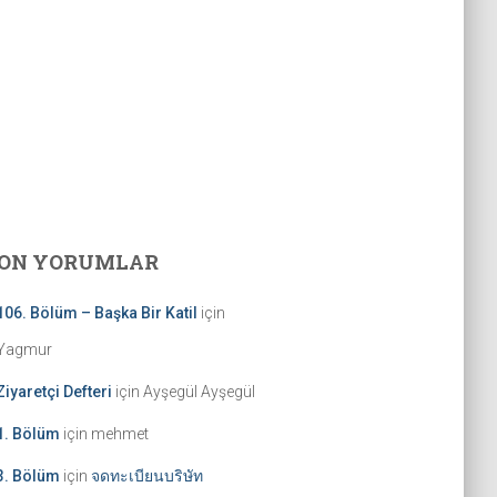
ON YORUMLAR
106. Bölüm – Başka Bir Katil
için
Yagmur
Ziyaretçi Defteri
için
Ayşegül Ayşegül
1. Bölüm
için
mehmet
3. Bölüm
için
จดทะเบียนบริษัท