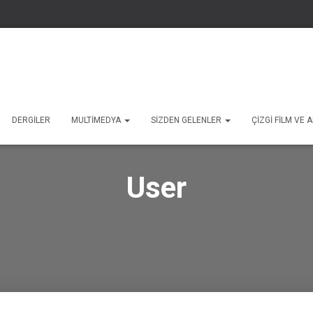
DERGILER
MULTIMEDYA
SIZDEN GELENLER
ÇIZGI FILM VE
User