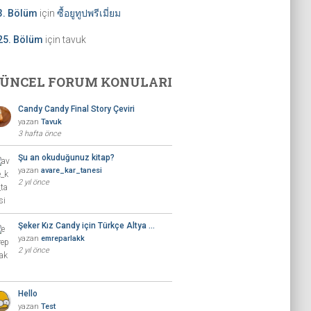
3. Bölüm
için
ซื้อยูทูปพรีเมี่ยม
25. Bölüm
için
tavuk
ÜNCEL FORUM KONULARI
Candy Candy Final Story Çeviri
yazan
Tavuk
3 hafta önce
Şu an okuduğunuz kitap?
yazan
avare_kar_tanesi
2 yıl önce
Şeker Kız Candy için Türkçe Altya …
yazan
emreparlakk
2 yıl önce
Hello
yazan
Test