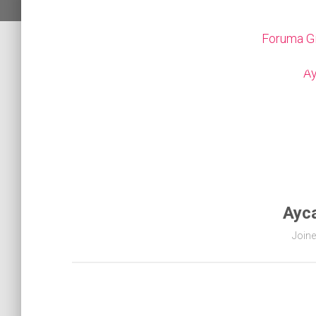
Foruma Gi
Ayc
Join