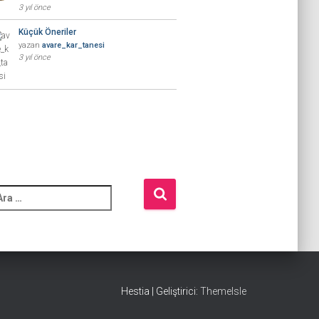
3 yıl önce
Küçük Öneriler
yazan
avare_kar_tanesi
3 yıl önce
Hestia | Geliştirici:
ThemeIsle