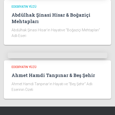
EDEBIYATIN YÜZÜ
Abdülhak Şinasi Hisar & Boğaziçi
Mehtapları
Abdülhak Şinasi Hisar’ın Hayatıve “Boğaziçi Mehtapları”
Adlı Eseri
EDEBIYATIN YÜZÜ
Ahmet Hamdi Tanpınar & Beş Şehir
Ahmet Hamdi Tanpınar’ın Hayatı ve “Beş Şehir” Adlı
Eserinin Özeti