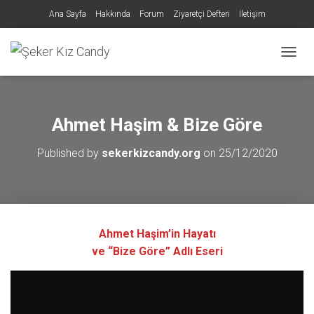
Ana Sayfa
Hakkında
Forum
Ziyaretçi Defteri
İletişim
MENÜY
Ahmet Haşim & Bize Göre
Published by
sekerkizcandy.org
on
25/12/2020
Ahmet Haşim’in Hayatı
ve “Bize Göre” Adlı Eseri