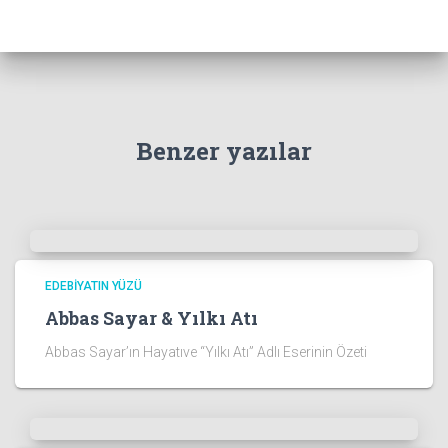
a
:
Benzer yazılar
EDEBIYATIN YÜZÜ
Abbas Sayar & Yılkı Atı
Abbas Sayar’ın Hayatıve “Yılkı Atı” Adlı Eserinin Özeti