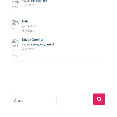
yazan
emreparlakk
2 yıl önce
Hello
yazan
Test
3 yıl önce
Küçük Öneriler
yazan
avare_kar_tanesi
3 yıl önce
A
r
a
m