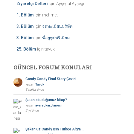
Ziyaretçi Defteri
için
Ayşegül Ayşegül
1. Bölüm
için
mehmet
3. Bölüm
için
จดทะเบียนบริษัท
3. Bölüm
için
ซื้อยูทูปพรีเมี่ยม
25. Bölüm
için
tavuk
GÜNCEL FORUM KONULARI
Candy Candy Final Story Çeviri
yazan
Tavuk
3 hafta önce
Şu an okuduğunuz kitap?
yazan
avare_kar_tanesi
2 yıl önce
Şeker Kız Candy için Türkçe Altya …