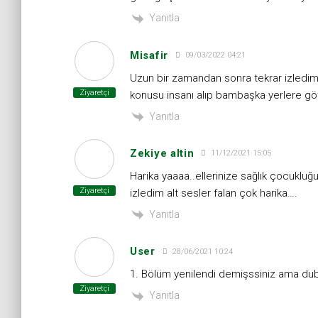
Yanıtla
Misafir
09/03/2022 04:21
Uzun bir zamandan sonra tekrar izledi
Ziyaretçi
konusu insanı alıp bambaşka yerlere göt
Yanıtla
Zekiye altin
11/12/2021 15:05
Harika yaaaa..ellerinize sağlık çocukl
Ziyaretçi
izledim alt sesler falan çok harika….
Yanıtla
User
28/06/2021 10:24
1. Bölüm yenilendi demişssiniz ama dubla
Ziyaretçi
Yanıtla