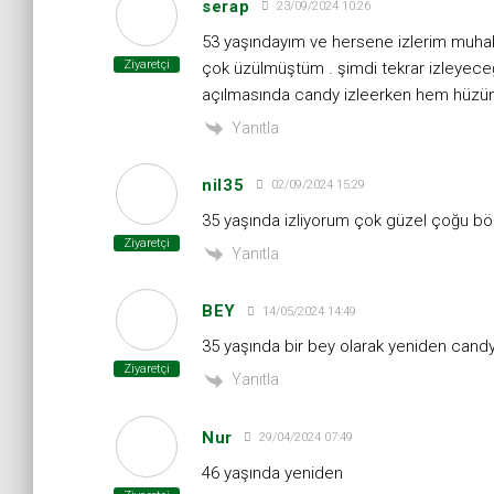
serap
23/09/2024 10:26
53 yaşındayım ve hersene izlerim mu
Ziyaretçi
çok üzülmüştüm . şimdi tekrar izleyeceğ
açılmasında candy izleerken hem hüzü
Yanıtla
nil35
02/09/2024 15:29
35 yaşında izliyorum çok güzel çoğu bö
Ziyaretçi
Yanıtla
BEY
14/05/2024 14:49
35 yaşında bir bey olarak yeniden candy
Ziyaretçi
Yanıtla
Nur
29/04/2024 07:49
46 yaşında yeniden