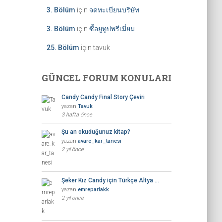
3. Bölüm
için
จดทะเบียนบริษัท
3. Bölüm
için
ซื้อยูทูปพรีเมี่ยม
25. Bölüm
için
tavuk
GÜNCEL FORUM KONULARI
Candy Candy Final Story Çeviri
yazan
Tavuk
3 hafta önce
Şu an okuduğunuz kitap?
yazan
avare_kar_tanesi
2 yıl önce
Şeker Kız Candy için Türkçe Altya …
yazan
emreparlakk
2 yıl önce