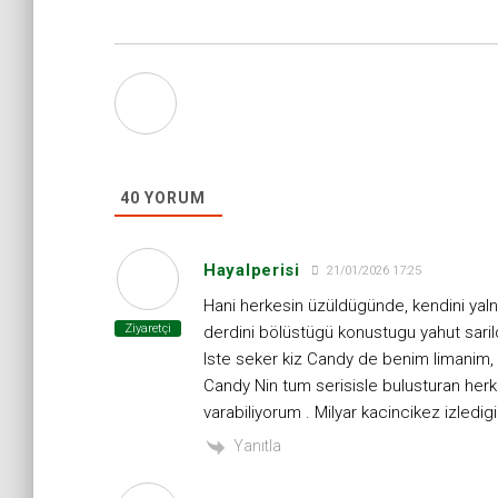
40
YORUM
Hayalperisi
21/01/2026 17:25
Hani herkesin üzüldügünde, kendini yalniz
Ziyaretçi
derdini bölüstügü konustugu yahut sarildig
Iste seker kiz Candy de benim limanim, 1
Candy Nin tum serisisle bulusturan her
varabiliyorum . Milyar kacincikez izled
Yanıtla