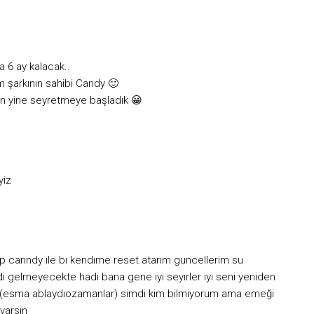
 6 ay kalacak..
m şarkının sahibi Candy 🙂
n yine seyretmeye başladık 😀
yiz
p canndy ıle bı kendıme reset atarım guncellerim su
 gelmeyecekte hadi bana gene iyi seyırler ıyı seni yeniden
(esma ablaydıozamanlar) simdi kim bilmiyorum ama emeği
 varsın