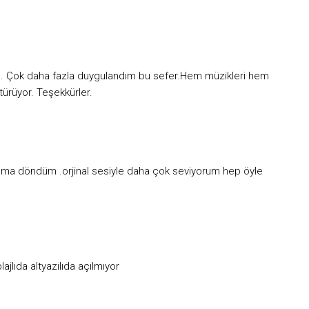
m. Çok daha fazla duygulandım bu sefer.Hem müzikleri hem
ürüyor. Teşekkürler.
uğuma döndüm .orjinal sesiyle daha çok seviyorum hep öyle
jlıda altyazılıda açılmıyor