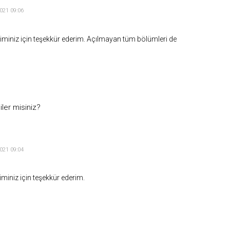
021 09:06
riminiz için teşekkür ederim. Açılmayan tüm bölümleri de
ler misiniz?
021 09:04
iminiz için teşekkür ederim.