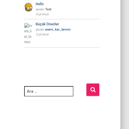
Hello
yazan
Test
3 yıl önce
Küçük Öneriler
yazan
avare_kar_tanesi
3 yıl önce
A
r
a
m
a
: