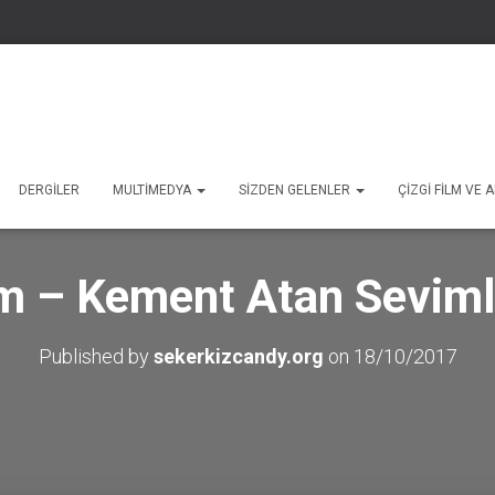
DERGILER
MULTIMEDYA
SIZDEN GELENLER
ÇIZGI FILM VE
m – Kement Atan Sevimli
Published by
sekerkizcandy.org
on
18/10/2017