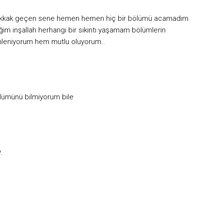
hakkak geçen sene hemen hemen hiç bir bölümü acamadım
im inşallah herhangi bir sıkıntı yaşamam bölümlerin
nleniyorum hem mutlu oluyorum..
lümünü bilmiyorum bile
.