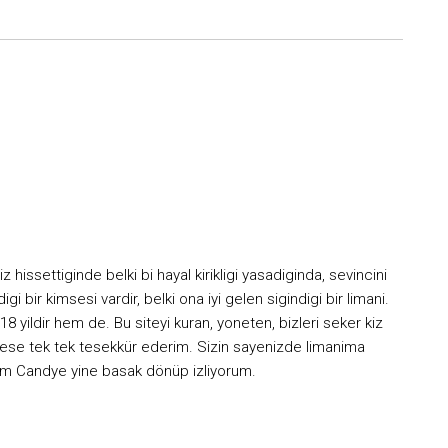
 hissettiginde belki bi hayal kirikligi yasadiginda, sevincini
i bir kimsesi vardir, belki ona iyi gelen sigindigi bir limani.
8 yildir hem de. Bu siteyi kuran, yoneten, bizleri seker kiz
kese tek tek tesekkür ederim. Sizin sayenizde limanima
igim Candye yine basak dönüp izliyorum.