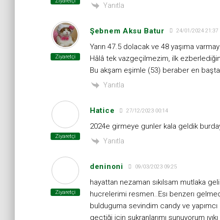
Ziyaretçi
Yanıtla
Şebnem Aksu Batur
24/01/2024 21:37
Yarın 47.5 dolacak ve 48 yaşıma varmaya
Ziyaretçi
Hâlâ tek vazgeçilmezim, ilk ezberlediği
Bu akşam eşimle (53) beraber en başta
Yanıtla
Hatice
27/12/2023 00:14
2024e girmeye gunler kala geldik burda
Ziyaretçi
Yanıtla
deninoni
09/03/2023 09:25
hayattan nezaman sıkılsam mutlaka geli
Ziyaretçi
hucrelerimi resmen..Esı benzerı gelmedi
bulduguma sevindim candy ve yapımcı 
gectiği için sukranlarımı sunuyorum ıyıkı