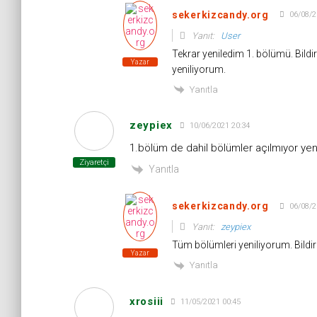
sekerkizcandy.org
06/08/2
Yanıt:
User
Tekrar yeniledim 1. bölümü. Bildi
Yazar
yeniliyorum.
Yanıtla
zeypiex
10/06/2021 20:34
1.bölüm de dahil bölümler açılmıyor yeni
Ziyaretçi
Yanıtla
sekerkizcandy.org
06/08/2
Yanıt:
zeypiex
Tüm bölümleri yeniliyorum. Bildir
Yazar
Yanıtla
xrosiii
11/05/2021 00:45