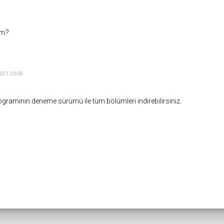
im?
021 20:09
ramının deneme sürümü ile tüm bölümleri indirebilirsiniz.