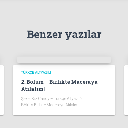
Benzer yazılar
TÜRKÇE ALTYAZILI
2. Bölüm – Birlikte Maceraya
Atılalım!
Şeker Kız Candy – Türkçe Altyazılı2.
Bölüm:Birlikte Maceraya Atılalım!