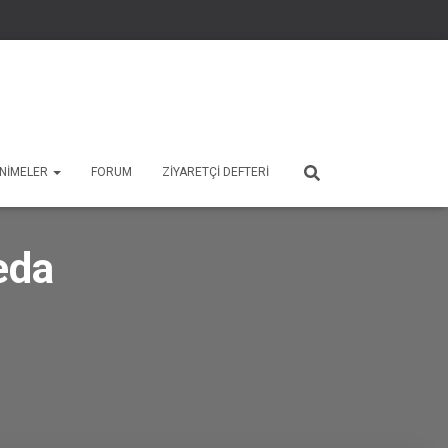
 ANIMELER
FORUM
ZIYARETÇI DEFTERI
eda