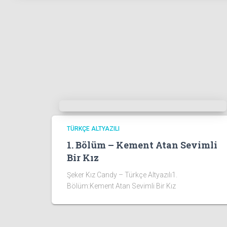
TÜRKÇE ALTYAZILI
1. Bölüm – Kement Atan Sevimli
Bir Kız
Şeker Kız Candy – Türkçe Altyazılı1.
Bölüm:Kement Atan Sevimli Bir Kız