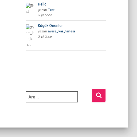
Hello
yazan
Test
3 yıl önce
Küçük Öneriler
yazan
avare_kar_tanesi
3 yıl önce
A
r
a
m
a
: