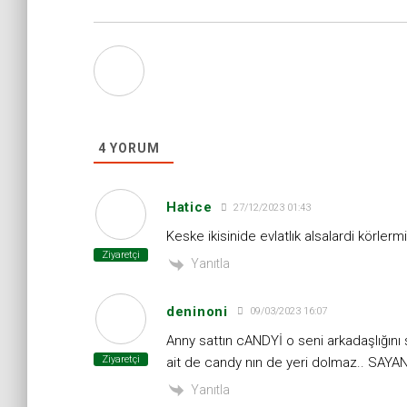
4
YORUM
Hatice
27/12/2023 01:43
Keske ikisinide evlatlık alsalardi körlerm
Ziyaretçi
Yanıtla
deninoni
09/03/2023 16:07
Anny sattın cANDYİ o seni arkadaşlığını 
Ziyaretçi
ait de candy nın de yeri dolmaz.. SAY
Yanıtla