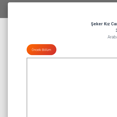
Şeker Kız Can
Arab
Önceki Bölüm