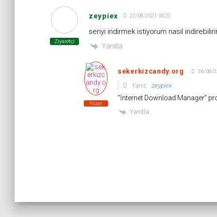
zeypiex
22/08/2021 00:22
seriyi indirmek istiyorum nasıl indirebilir
Ziyaretçi
Yanıtla
sekerkizcandy.org
26/08/2
Yanıt:
zeypiex
“İnternet Download Manager” prog
Yazar
Yanıtla