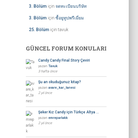
3. Bölüm
için
จดทะเบียนบริษัท
3. Bölüm
için
ซื้อยูทูปพรีเมี่ยม
25. Bölüm
için
tavuk
GÜNCEL FORUM KONULARI
Candy Candy Final Story Çeviri
yazan
Tavuk
3 hafta önce
Şu an okuduğunuz kitap?
yazan
avare_kar_tanesi
2 yıl önce
Şeker Kız Candy için Türkçe Altya …
yazan
emreparlakk
2 yıl önce