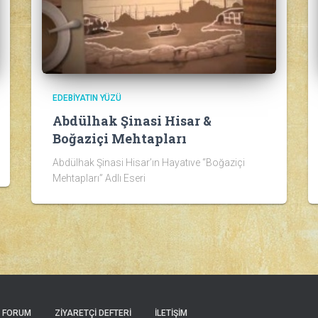
EDEBIYATIN YÜZÜ
Abdülhak Şinasi Hisar &
Boğaziçi Mehtapları
Abdülhak Şinasi Hisar’ın Hayatıve “Boğaziçi
Mehtapları” Adlı Eseri
FORUM
ZIYARETÇI DEFTERI
İLETIŞIM