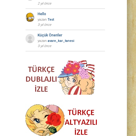
2 yıl önce
Hello
yazan
Test
3 yıl önce
Küçük Öneriler
yazan
avare_kar_tanesi
3 yıl önce