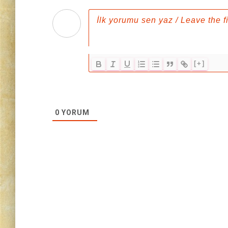
[+]
0
YORUM