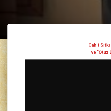
Cahit Sıtkı
ve “Otuz B