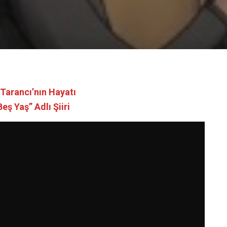
 Tarancı’nın Hayatı
eş Yaş” Adlı Şiiri