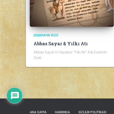
EDEBIYATIN YÜZÜ
Abbas Sayar & Yılkı Atı
Abbas Sayar’ın Hayatıve “Yılkı Atı” Adlı Eserinin
Özeti
ANA SAYFA
HAKKINDA
GIZLILIK POLITIKASI