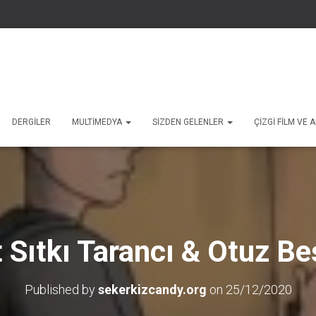
DERGILER
MULTIMEDYA
SIZDEN GELENLER
ÇIZGI FILM VE
 Sıtkı Tarancı & Otuz B
Published by
sekerkizcandy.org
on
25/12/2020