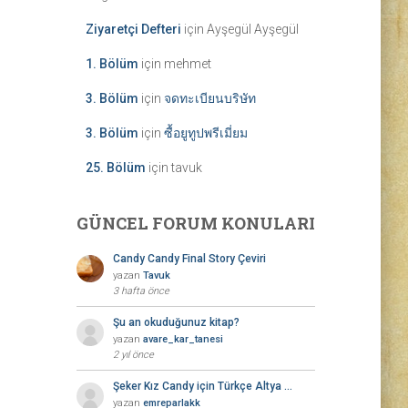
Ziyaretçi Defteri
için
Ayşegül Ayşegül
1. Bölüm
için
mehmet
3. Bölüm
için
จดทะเบียนบริษัท
3. Bölüm
için
ซื้อยูทูปพรีเมี่ยม
25. Bölüm
için
tavuk
GÜNCEL FORUM KONULARI
Candy Candy Final Story Çeviri
yazan
Tavuk
3 hafta önce
Şu an okuduğunuz kitap?
yazan
avare_kar_tanesi
2 yıl önce
Şeker Kız Candy için Türkçe Altya …
yazan
emreparlakk