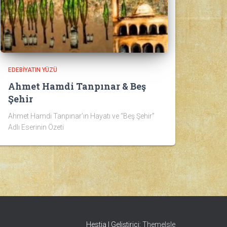
EDEBIYATIN YÜZÜ
Ahmet Hamdi Tanpınar & Beş
Şehir
Ahmet Hamdi Tanpınar’ın Hayatı ve “Beş Şehir”
Adlı Eserinin Özeti
Hestia | Geliştirici:
ThemeIsle