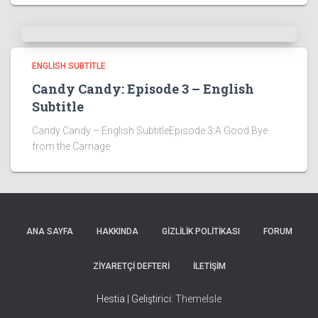
ENGLISH SUBTITLE
Candy Candy: Episode 3 – English
Subtitle
Candy Candy – English SubtitleEpisode 3:A Good Bye
from the Carriage
ANA SAYFA
HAKKINDA
GIZLILIK POLITIKASI
FORUM
ZIYARETÇI DEFTERI
İLETIŞIM
Hestia | Geliştirici:
ThemeIsle