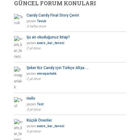
GÜNCEL FORUM KONULARI
Candy Candy Final Story Çeviri
yazan
Tavuk
3 hafta önce
Şu an okuduğunuz kitap?
yazan
avare_kar_tanesi
2 yıl önce
Şeker Kız Candy için Türkçe Altya …
yazan
emreparlakk
2 yıl önce
Hello
yazan
Test
3 yıl önce
Küçük Öneriler
yazan
avare_kar_tanesi
3 yıl önce