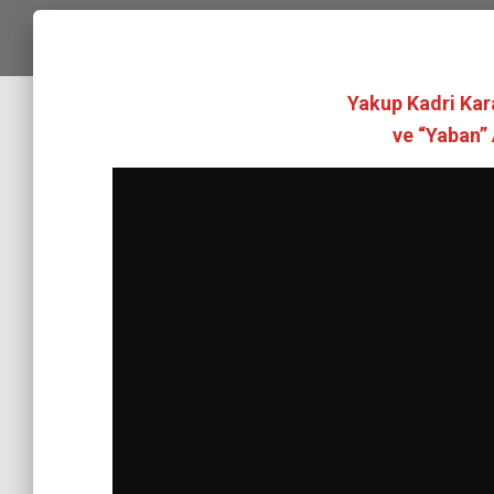
Yakup Kadri Ka
ve “Yaban” 