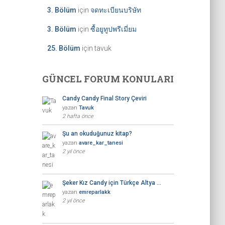
3. Bölüm
için
จดทะเบียนบริษัท
3. Bölüm
için
ซื้อยูทูปพรีเมี่ยม
25. Bölüm
için
tavuk
GÜNCEL FORUM KONULARI
Candy Candy Final Story Çeviri
yazan
Tavuk
2 hafta önce
Şu an okuduğunuz kitap?
yazan
avare_kar_tanesi
2 yıl önce
Şeker Kız Candy için Türkçe Altya …
yazan
emreparlakk
2 yıl önce