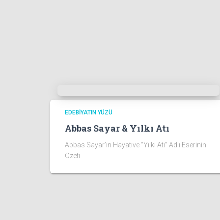
EDEBIYATIN YÜZÜ
Abbas Sayar & Yılkı Atı
Abbas Sayar’ın Hayatıve “Yılkı Atı” Adlı Eserinin
Özeti