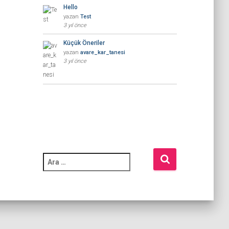
Hello
yazan
Test
3 yıl önce
Küçük Öneriler
yazan
avare_kar_tanesi
3 yıl önce
A
r
a
m
a
: