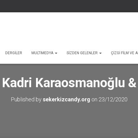
DERGILER
MULTIMEDYA
SIZDEN GELENLER
ÇIZGI FILM VE
 Kadri Karaosmanoğlu &
Published by
sekerkizcandy.org
on
23/12/2020