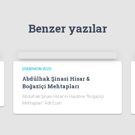
Benzer yazılar
EDEBIYATIN YÜZÜ
Abdülhak Şinasi Hisar &
Boğaziçi Mehtapları
Abdülhak Şinasi Hisar’ın Hayatıve “Boğaziçi
Mehtapları” Adlı Eseri