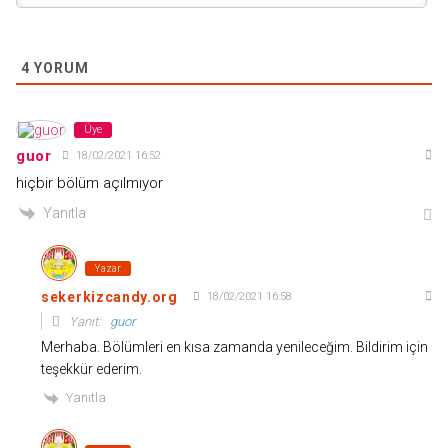
4
YORUM
Üye
guor
18/02/2021 16:52
hiçbir bölüm açılmıyor
Yanıtla
Yazar
sekerkizcandy.org
18/02/2021 16:58
Yanıt:
guor
Merhaba. Bölümleri en kısa zamanda yenileceğim. Bildirim için
teşekkür ederim.
Yanıtla