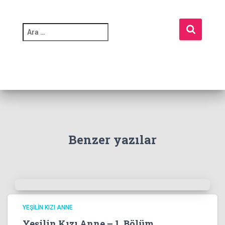
A
r
a
m
a
:
Benzer yazılar
YEŞILIN KIZI ANNE
Yeşilin Kızı Anne – 1. Bölüm