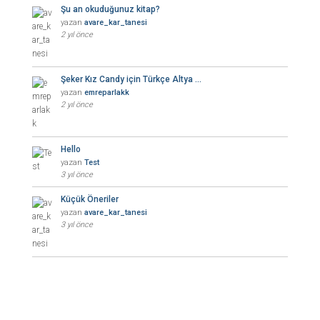
Şu an okuduğunuz kitap?
yazan
avare_kar_tanesi
2 yıl önce
Şeker Kız Candy için Türkçe Altya …
yazan
emreparlakk
2 yıl önce
Hello
yazan
Test
3 yıl önce
Küçük Öneriler
yazan
avare_kar_tanesi
3 yıl önce