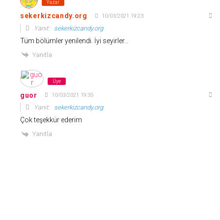
Yazar
sekerkizcandy.org
10/03/2021 19:23
Yanıt:
sekerkizcandy.org
Tüm bölümler yenilendi. İyi seyirler…
Yanıtla
Üye
guor
10/03/2021 19:35
Yanıt:
sekerkizcandy.org
Çok teşekkür ederim
Yanıtla