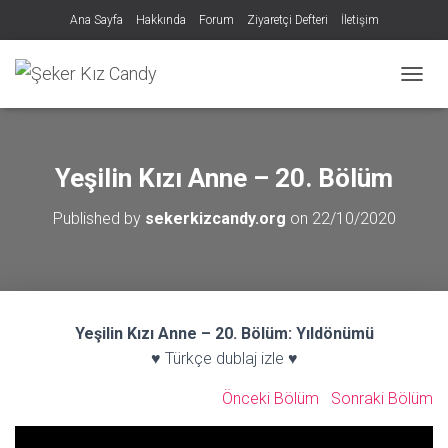
Ana Sayfa
Hakkında
Forum
Ziyaretçi Defteri
İletişim
MENÜY
Yeşilin Kızı Anne – 20. Bölüm
Published by
sekerkizcandy.org
on
22/10/2020
Yeşilin Kızı Anne – 20. Bölüm: Yıldönümü
♥ Türkçe dublaj izle ♥
Önceki Bölüm
Sonraki Bölüm