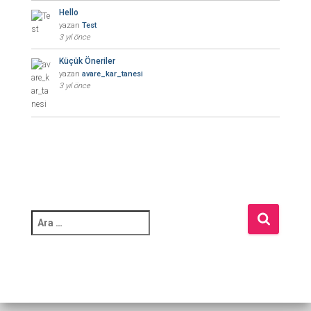
Hello
yazan
Test
3 yıl önce
Küçük Öneriler
yazan
avare_kar_tanesi
3 yıl önce
A
r
a
m
a
: