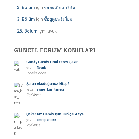
3. Bölüm
için
จดทะเบียนบริษัท
3. Bölüm
için
ซื้อยูทูปพรีเมี่ยม
25. Bölüm
için
tavuk
GÜNCEL FORUM KONULARI
Candy Candy Final Story Çeviri
yazan
Tavuk
3 hafta önce
Şu an okuduğunuz kitap?
yazan
avare_kar_tanesi
2 yıl önce
Şeker Kız Candy için Türkçe Altya …
yazan
emreparlakk
2 yıl önce