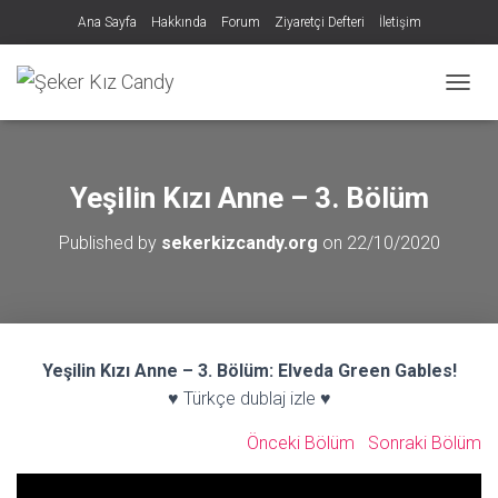
Ana Sayfa
Hakkında
Forum
Ziyaretçi Defteri
İletişim
MENÜY
Yeşilin Kızı Anne – 3. Bölüm
Published by
sekerkizcandy.org
on
22/10/2020
Yeşilin Kızı Anne – 3. Bölüm: Elveda Green Gables!
♥ Türkçe dublaj izle ♥
Önceki Bölüm
Sonraki Bölüm