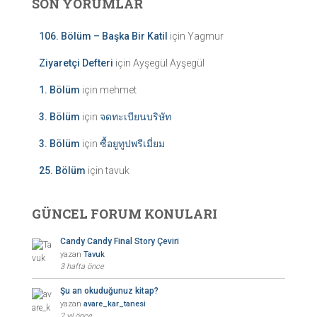
SON YORUMLAR
106. Bölüm – Başka Bir Katil
için
Yagmur
Ziyaretçi Defteri
için
Ayşegül Ayşegül
1. Bölüm
için
mehmet
3. Bölüm
için
จดทะเบียนบริษัท
3. Bölüm
için
ซื้อยูทูปพรีเมี่ยม
25. Bölüm
için
tavuk
GÜNCEL FORUM KONULARI
Candy Candy Final Story Çeviri
yazan
Tavuk
3 hafta önce
Şu an okuduğunuz kitap?
yazan
avare_kar_tanesi
2 yıl önce