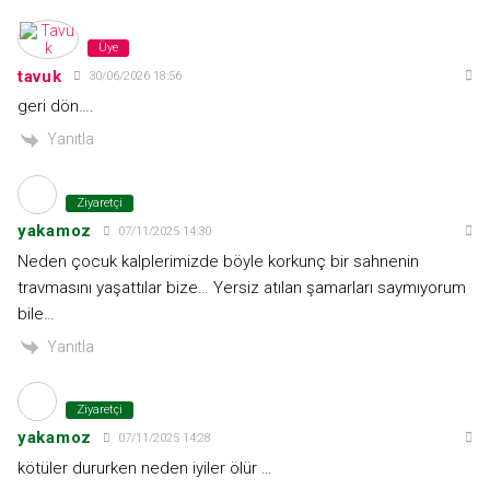
Üye
tavuk
30/06/2026 18:56
geri dön….
Yanıtla
Ziyaretçi
yakamoz
07/11/2025 14:30
Neden çocuk kalplerimizde böyle korkunç bir sahnenin
travmasını yaşattılar bize… Yersiz atılan şamarları saymıyorum
bile…
Yanıtla
Ziyaretçi
yakamoz
07/11/2025 14:28
kötüler dururken neden iyiler ölür …