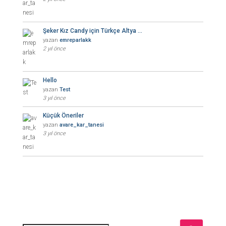
Şeker Kız Candy için Türkçe Altya …
yazan
emreparlakk
2 yıl önce
Hello
yazan
Test
3 yıl önce
Küçük Öneriler
yazan
avare_kar_tanesi
3 yıl önce