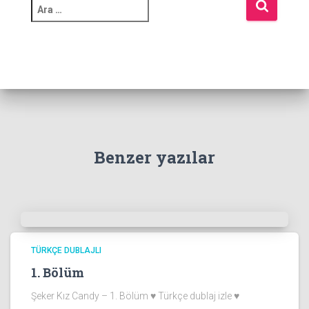
A
r
a
m
a
:
Benzer yazılar
TÜRKÇE DUBLAJLI
1. Bölüm
Şeker Kız Candy – 1. Bölüm ♥ Türkçe dublaj izle ♥