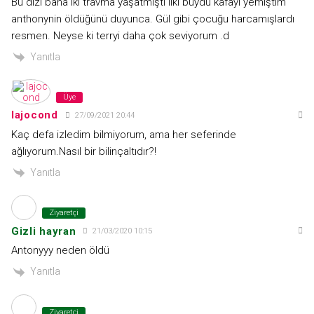
Bu dizi bana iki travma yaşatmıştı ilki buydu kafayı yemiştim
anthonynin öldüğünü duyunca. Gül gibi çocuğu harcamışlardı
resmen. Neyse ki terryi daha çok seviyorum .d
Yanıtla
Üye
lajocond
27/09/2021 20:44
Kaç defa izledim bilmiyorum, ama her seferinde
ağlıyorum.Nasıl bir bilinçaltıdır?!
Yanıtla
Ziyaretçi
Gizli hayran
21/03/2020 10:15
Antonyyy neden öldü
Yanıtla
Ziyaretçi