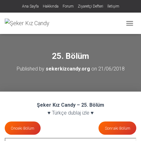
Ana Sayfa
Hakkında
Forum
Ziyaretçi Defteri
İletişim
MENÜY
25. Bölüm
Published by
sekerkizcandy.org
on
21/06/2018
Şeker Kız Candy – 25. Bölüm
♥ Türkçe dublaj izle ♥
Önceki Bölüm
Sonraki Bölüm