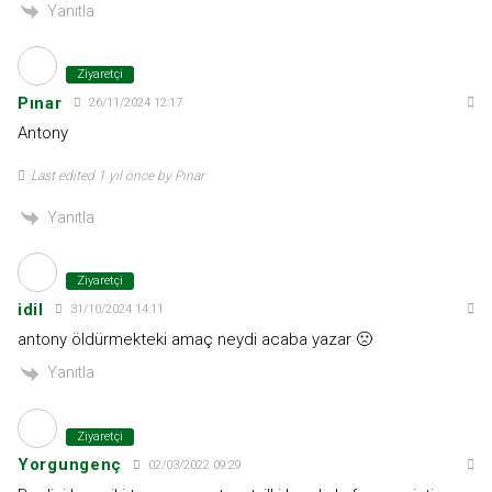
Yanıtla
Ziyaretçi
Pınar
26/11/2024 12:17
Antony
Last edited 1 yıl önce by Pınar
Yanıtla
Ziyaretçi
idil
31/10/2024 14:11
antony öldürmekteki amaç neydi acaba yazar 🙁
Yanıtla
Ziyaretçi
Yorgungenç
02/03/2022 09:29