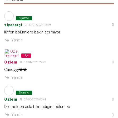
Ziyaretçi
ziyaretçi
17/01/2024 18:29
lütfen bölümlere bakın açılmıyor
Yanıtla
Üye
Ozlem
07/04/2021 22:22
Candyyy❤️❤️
Yanıtla
Ziyaretçi
Ozlem
03/06/2020 03:41
İzlemekten asla bıkmadıgim bölüm ☺️
Yanıtla