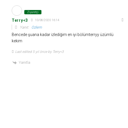
Ziyaretçi
Terry<3
10/08/2020 16:14
Yanıt:
Ozlem
Bencede şuana kadar izlediğim en iyi bölümterryy üzümlü
kekim
Last edited 5 yıl önce by Terry<3
Yanıtla