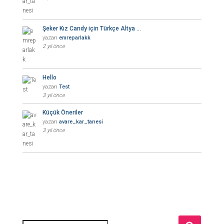
Şeker Kız Candy için Türkçe Altya …
yazan
emreparlakk
2 yıl önce
Hello
yazan
Test
3 yıl önce
Küçük Öneriler
yazan
avare_kar_tanesi
3 yıl önce