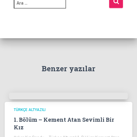
A
r
a
m
a
:
Benzer yazılar
TÜRKÇE ALTYAZILI
1. Bölüm – Kement Atan Sevimli Bir
Kız