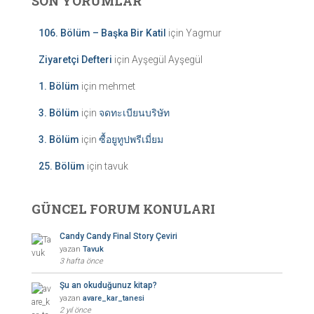
SON YORUMLAR
106. Bölüm – Başka Bir Katil
için
Yagmur
Ziyaretçi Defteri
için
Ayşegül Ayşegül
1. Bölüm
için
mehmet
3. Bölüm
için
จดทะเบียนบริษัท
3. Bölüm
için
ซื้อยูทูปพรีเมี่ยม
25. Bölüm
için
tavuk
GÜNCEL FORUM KONULARI
Candy Candy Final Story Çeviri
yazan
Tavuk
3 hafta önce
Şu an okuduğunuz kitap?
yazan
avare_kar_tanesi
2 yıl önce