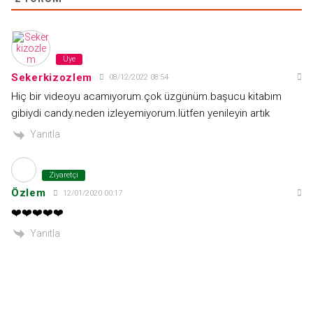
Üye
Sekerkizozlem
08/12/2022 08:54
Hiç bir videoyu acamıyorum.çok üzgünüm.başucu kitabım
gibiydi candy.neden izleyemiyorum.lütfen yenileyin artık
Yanıtla
Ziyaretçi
Özlem
12/01/2020 00:17
❤️❤️❤️❤️❤️
Yanıtla