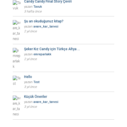
Candy Candy Final Story Çeviri
yazan
Tavuk
3 hafta önce
Şu an okuduğunuz kitap?
yazan
avare_kar_tanesi
2 yıl önce
Şeker Kız Candy için Türkçe Altya …
yazan
emreparlakk
2 yıl önce
Hello
yazan
Test
3 yıl önce
Küçük Öneriler
yazan
avare_kar_tanesi
3 yıl önce