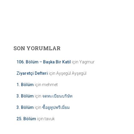
SON YORUMLAR
106. Bölüm – Başka Bir Katil
için
Yagmur
Ziyaretçi Defteri
için
Ayşegül Ayşegül
1. Bölüm
için
mehmet
3. Bölüm
için
จดทะเบียนบริษัท
3. Bölüm
için
ซื้อยูทูปพรีเมี่ยม
25. Bölüm
için
tavuk