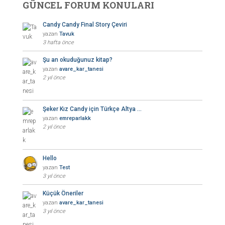
GÜNCEL FORUM KONULARI
Candy Candy Final Story Çeviri
yazan
Tavuk
3 hafta önce
Şu an okuduğunuz kitap?
yazan
avare_kar_tanesi
2 yıl önce
Şeker Kız Candy için Türkçe Altya …
yazan
emreparlakk
2 yıl önce
Hello
yazan
Test
3 yıl önce
Küçük Öneriler
yazan
avare_kar_tanesi
3 yıl önce