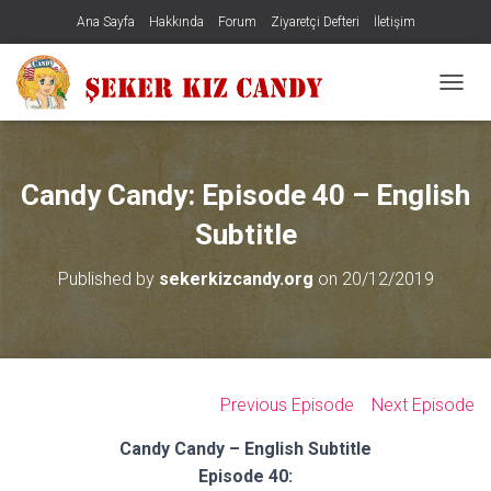
Ana Sayfa
Hakkında
Forum
Ziyaretçi Defteri
İletişim
MENÜY
Candy Candy: Episode 40 – English
Subtitle
Published by
sekerkizcandy.org
on
20/12/2019
Previous Episode
Next Episode
Candy Candy – English Subtitle
Episode 40: