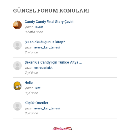
GÜNCEL FORUM KONULARI
Candy Candy Final Story Çeviri
yazan
Tavuk
3 hafta önce
Şu an okuduğunuz kitap?
yazan
avare_kar_tanesi
2 yıl önce
Şeker Kız Candy için Türkçe Altya …
yazan
emreparlakk
2 yıl önce
Hello
yazan
Test
3 yıl önce
Küçük Öneriler
yazan
avare_kar_tanesi
3 yıl önce