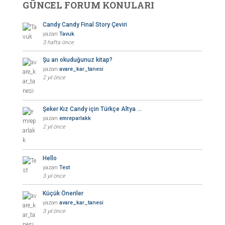
GÜNCEL FORUM KONULARI
Candy Candy Final Story Çeviri
yazan
Tavuk
3 hafta önce
Şu an okuduğunuz kitap?
yazan
avare_kar_tanesi
2 yıl önce
Şeker Kız Candy için Türkçe Altya …
yazan
emreparlakk
2 yıl önce
Hello
yazan
Test
3 yıl önce
Küçük Öneriler
yazan
avare_kar_tanesi
3 yıl önce