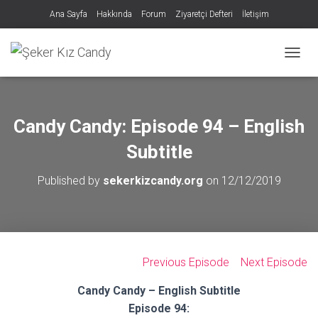
Ana Sayfa
Hakkında
Forum
Ziyaretçi Defteri
İletişim
MENÜY
Candy Candy: Episode 94 – English
Subtitle
Published by
sekerkizcandy.org
on
12/12/2019
Previous Episode
Next Episode
Candy Candy – English Subtitle
Episode 94: