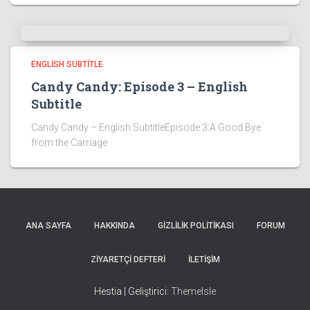
ENGLISH SUBTITLE
Candy Candy: Episode 3 – English
Subtitle
Candy Candy – English SubtitleEpisode 3:A Good Bye
from the Carriage
ANA SAYFA
HAKKINDA
GIZLILIK POLITIKASI
FORUM
ZIYARETÇI DEFTERI
İLETIŞIM
Hestia | Geliştirici:
ThemeIsle