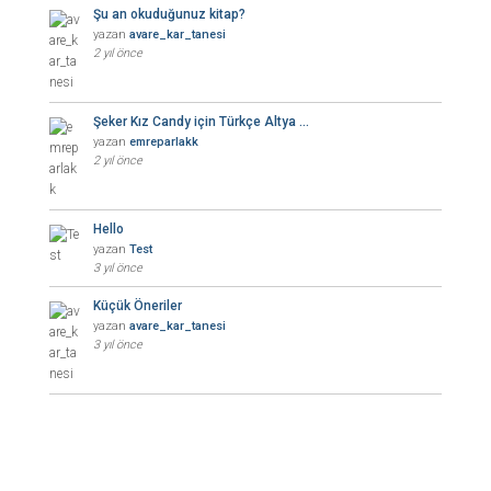
Şu an okuduğunuz kitap?
yazan
avare_kar_tanesi
2 yıl önce
Şeker Kız Candy için Türkçe Altya …
yazan
emreparlakk
2 yıl önce
Hello
yazan
Test
3 yıl önce
Küçük Öneriler
yazan
avare_kar_tanesi
3 yıl önce