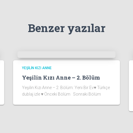
Benzer yazılar
YEŞILIN KIZI ANNE
Yeşilin Kızı Anne – 2. Bölüm
Yeşilin Kızı Anne – 2. Bölüm: Yeni Bir Ev♥ Türkçe
dublaj izle ♥ Önceki Bölüm Sonraki Bölüm