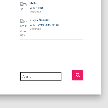
Hello
yazan
Test
3 yıl önce
Küçük Öneriler
yazan
avare_kar_tanesi
3 yıl önce
A
r
a
m
a
: