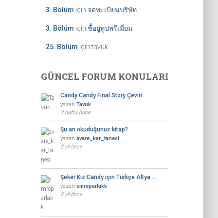
3. Bölüm
için
จดทะเบียนบริษัท
3. Bölüm
için
ซื้อยูทูปพรีเมี่ยม
25. Bölüm
için
tavuk
GÜNCEL FORUM KONULARI
Candy Candy Final Story Çeviri
yazan
Tavuk
3 hafta önce
Şu an okuduğunuz kitap?
yazan
avare_kar_tanesi
2 yıl önce
Şeker Kız Candy için Türkçe Altya …
yazan
emreparlakk
2 yıl önce