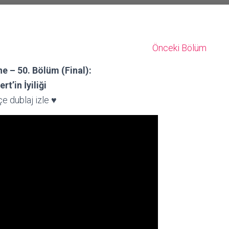
Önceki Bölüm
ne – 50. Bölüm (Final):
ert’in İyiliği
e dublaj izle ♥