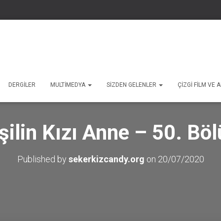
DERGILER
MULTIMEDYA
SIZDEN GELENLER
ÇIZGI FILM VE
şilin Kızı Anne – 50. Bö
Published by
sekerkizcandy.org
on
20/07/2020