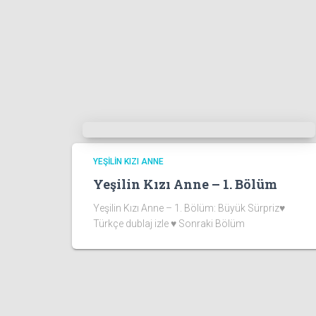
YEŞILIN KIZI ANNE
Yeşilin Kızı Anne – 1. Bölüm
Yeşilin Kızı Anne – 1. Bölüm: Büyük Sürpriz♥
Türkçe dublaj izle ♥ Sonraki Bölüm