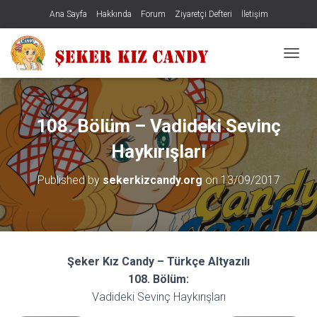
Ana Sayfa
Hakkında
Forum
Ziyaretçi Defteri
İletişim
MENÜY
108. Bölüm – Vadideki Sevinç
Haykırışları
Published by
sekerkizcandy.org
on
13/09/2017
Şeker Kız Candy – Türkçe Altyazılı
108. Bölüm:
Vadideki Sevinç Haykırışları