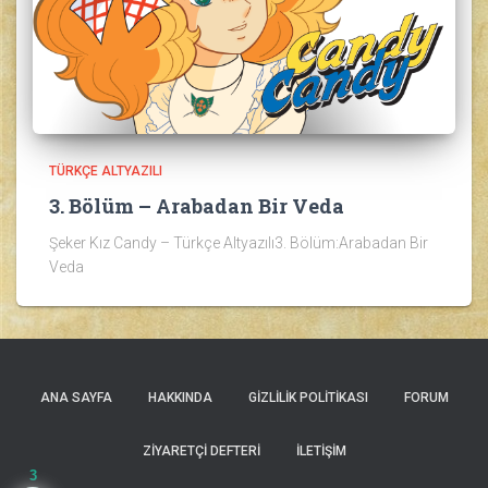
TÜRKÇE ALTYAZILI
3. Bölüm – Arabadan Bir Veda
Şeker Kız Candy – Türkçe Altyazılı3. Bölüm:Arabadan Bir
Veda
ANA SAYFA
HAKKINDA
GIZLILIK POLITIKASI
FORUM
ZIYARETÇI DEFTERI
İLETIŞIM
3