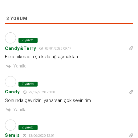
3
YORUM
Ziyaretçi
Candy&Terry
08/01/2025 09:47
Eliza bıkmadın şu kızla uğraşmaktan
Yanıtla
Ziyaretçi
Candy
29/07/2020 20:30
Sonunda çevirizini yaparsan çok sevinirim
Yanıtla
Ziyaretçi
Semis
13/06/2020 12:01