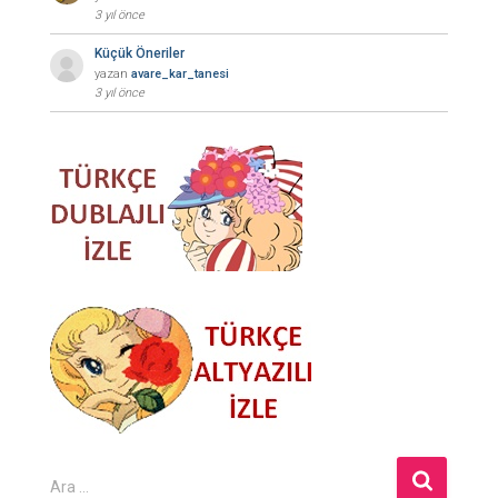
3 yıl önce
Küçük Öneriler
yazan
avare_kar_tanesi
3 yıl önce
A
Ara …