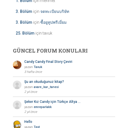
1. Bölüm
için
mehmet
3. Bölüm
için
จดทะเบียนบริษัท
3. Bölüm
için
ซื้อยูทูปพรีเมี่ยม
25. Bölüm
için
tavuk
GÜNCEL FORUM KONULARI
Candy Candy Final Story Çeviri
yazan
Tavuk
3 hafta önce
Şu an okuduğunuz kitap?
yazan
avare_kar_tanesi
2 yıl önce
Şeker Kız Candy için Türkçe Altya …
yazan
emreparlakk
2 yıl önce
Hello
yazan
Test