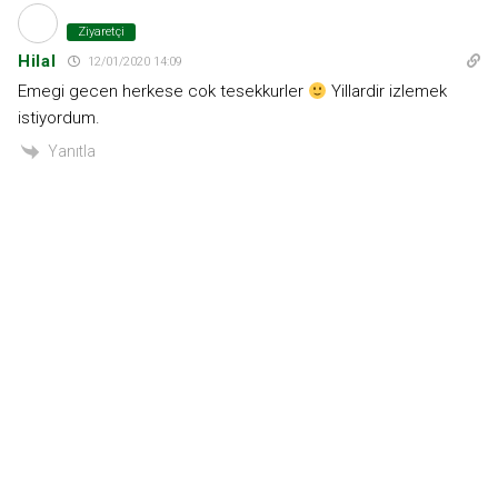
Ziyaretçi
Hilal
12/01/2020 14:09
Emegi gecen herkese cok tesekkurler
Yillardir izlemek
istiyordum.
Yanıtla