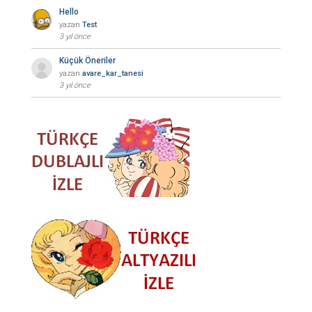
Hello
yazan
Test
3 yıl önce
Küçük Öneriler
yazan
avare_kar_tanesi
3 yıl önce