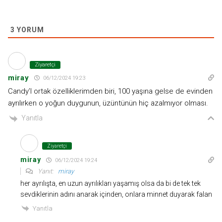
3
YORUM
Ziyaretçi
miray
06/12/2024 19:23
Candy’l ortak özelliklerimden biri, 100 yaşına gelse de evinden
ayrılırken o yoğun duygunun, üzüntünün hiç azalmıyor olması.
Yanıtla
Ziyaretçi
miray
06/12/2024 19:24
Yanıt:
miray
her ayrılışta, en uzun ayrılıkları yaşamış olsa da bi de tek tek
sevdiklerinin adını anarak içinden, onlara minnet duyarak falan
Yanıtla