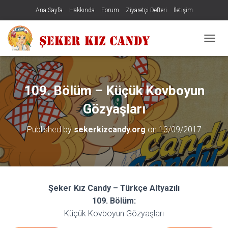
Ana Sayfa
Hakkında
Forum
Ziyaretçi Defteri
İletişim
MENÜY
109. Bölüm – Küçük Kovboyun
Gözyaşları
Published by
sekerkizcandy.org
on
13/09/2017
Şeker Kız Candy – Türkçe Altyazılı
109. Bölüm:
Küçük Kovboyun Gözyaşları