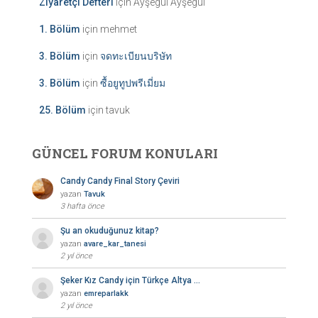
Ziyaretçi Defteri
için
Ayşegül Ayşegül
1. Bölüm
için
mehmet
3. Bölüm
için
จดทะเบียนบริษัท
3. Bölüm
için
ซื้อยูทูปพรีเมี่ยม
25. Bölüm
için
tavuk
GÜNCEL FORUM KONULARI
Candy Candy Final Story Çeviri
yazan
Tavuk
3 hafta önce
Şu an okuduğunuz kitap?
yazan
avare_kar_tanesi
2 yıl önce
Şeker Kız Candy için Türkçe Altya …
yazan
emreparlakk
2 yıl önce