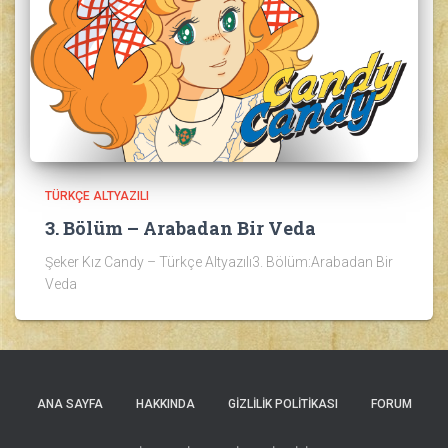
TÜRKÇE ALTYAZILI
3. Bölüm – Arabadan Bir Veda
Şeker Kız Candy – Türkçe Altyazılı3. Bölüm:Arabadan Bir
Veda
ANA SAYFA
HAKKINDA
GIZLILIK POLITIKASI
FORUM