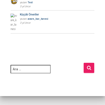
yazan
Test
3 yıl önce
Küçük Öneriler
yazan
avare_kar_tanesi
3 yıl önce
A
r
a
m
a
: