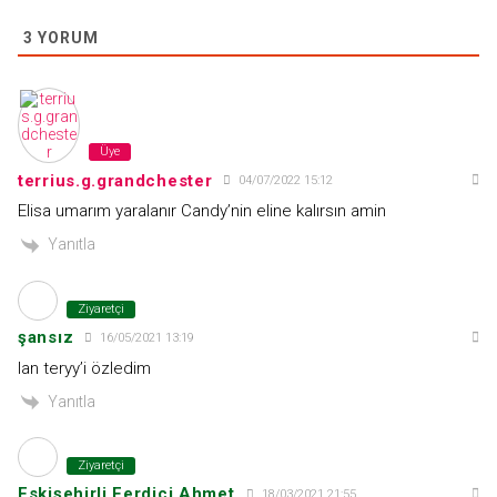
3
YORUM
Üye
terrius.g.grandchester
04/07/2022 15:12
Elisa umarım yaralanır Candy’nin eline kalırsın amin
Yanıtla
Ziyaretçi
şansız
16/05/2021 13:19
lan teryy’i özledim
Yanıtla
Ziyaretçi
Eskişehirli Ferdici Ahmet
18/03/2021 21:55