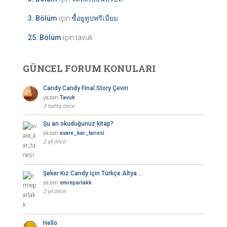
3. Bölüm
için
ซื้อยูทูปพรีเมี่ยม
25. Bölüm
için
tavuk
GÜNCEL FORUM KONULARI
Candy Candy Final Story Çeviri
yazan
Tavuk
3 hafta önce
Şu an okuduğunuz kitap?
yazan
avare_kar_tanesi
2 yıl önce
Şeker Kız Candy için Türkçe Altya …
yazan
emreparlakk
2 yıl önce
Hello