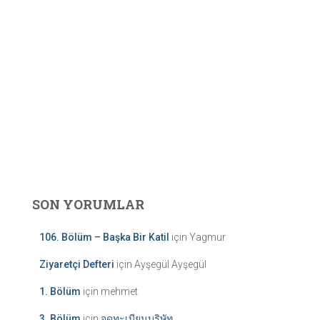
SON YORUMLAR
106. Bölüm – Başka Bir Katil
için
Yagmur
Ziyaretçi Defteri
için
Ayşegül Ayşegül
1. Bölüm
için
mehmet
3. Bölüm
için
จดทะเบียนบริษัท