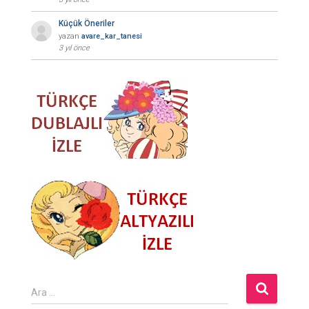
Küçük Öneriler
yazan
avare_kar_tanesi
3 yıl önce
A
Ara …
r