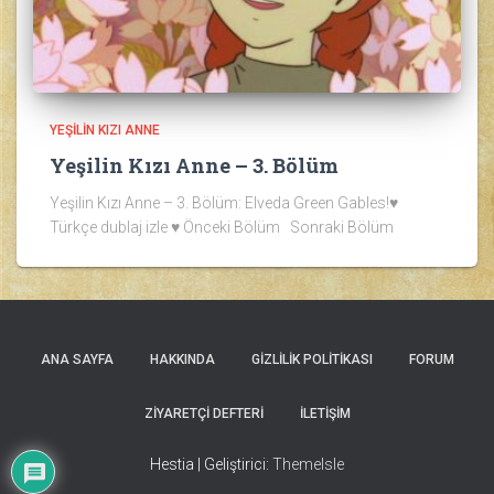
YEŞILIN KIZI ANNE
Yeşilin Kızı Anne – 3. Bölüm
Yeşilin Kızı Anne – 3. Bölüm: Elveda Green Gables!♥
Türkçe dublaj izle ♥ Önceki Bölüm Sonraki Bölüm
ANA SAYFA
HAKKINDA
GIZLILIK POLITIKASI
FORUM
ZIYARETÇI DEFTERI
İLETIŞIM
Hestia | Geliştirici:
ThemeIsle