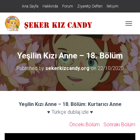
Ana Sayfa
Hakkında
Forum
Ziyaretçi Defteri
İletişim
MENÜY
Yeşilin Kızı Anne – 18. Bölüm
Published by
sekerkizcandy.org
on
22/10/2020
Yeşilin Kızı Anne – 18. Bölüm: Kurtarıcı Anne
♥ Türkçe dublaj izle ♥
Önceki Bölüm
Sonraki Bölüm