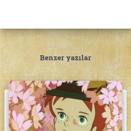
a
m
a
:
Benzer yazılar