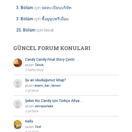
3. Bölüm
için
จดทะเบียนบริษัท
3. Bölüm
için
ซื้อยูทูปพรีเมี่ยม
25. Bölüm
için
tavuk
GÜNCEL FORUM KONULARI
Candy Candy Final Story Çeviri
yazan
Tavuk
2 hafta önce
Şu an okuduğunuz kitap?
yazan
avare_kar_tanesi
2 yıl önce
Şeker Kız Candy için Türkçe Altya …
yazan
emreparlakk
2 yıl önce
Hello
yazan
Test
3 yıl önce